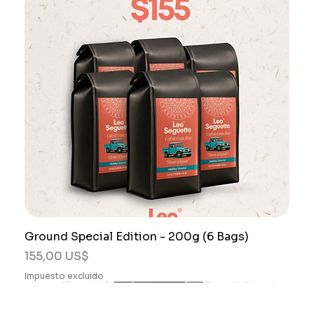
Ground Special Edition - 200g (6 Bags)
Precio
155,00 US$
Impuesto excluido
Combos
Combos