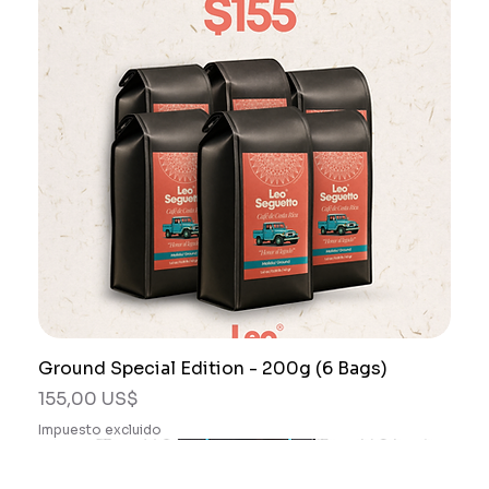
Ground Special Edition - 200g (6 Bags)
Precio
155,00 US$
Impuesto excluido
Combos
Combos